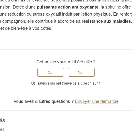
tension. Dotée d'une
puissante action antioxydante
, la spiruline off
une réduction du stress oxydatif induit par l'effort physique.
En renfor
e compagnon, elle contribue à accroître sa
résistance aux maladies
é et de bien-être à vos côtés.
Cet article vous a-t-il été utile ?
Oui
Non
Utilisateurs qui ont trouvé cela utile : 1 sur 1
Vous avez d’autres questions ?
Envoyer une demande
iés
des