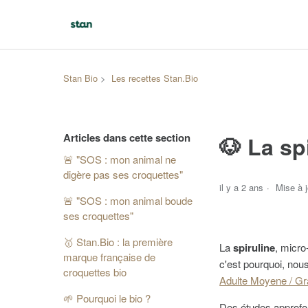
Stan Bio
Les recettes Stan.Bio
Articles dans cette section
🐶 La sp
🚨 "SOS : mon animal ne
digère pas ses croquettes"
il y a 2 ans
Mise à j
🚨 "SOS : mon animal boude
ses croquettes"
🥇 Stan.Bio : la première
La
spiruline
, micro
marque française de
c'est pourquoi, nou
croquettes bio
Adulte Moyene / Gr
🌱 Pourquoi le bio ?
Des études approfon