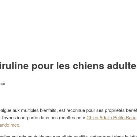
iruline pour les chiens adult
our
-algue aux multiples bienfaits, est reconnue pour ses propriétés bénéf
s l'avons incorporée dans nos recettes pour
Chien Adulte Petite Race
ande race
.
dies ont mis en évidence ses effets positifs, notamment dans la lutte